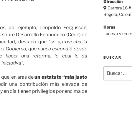
Dirección
Carrera 16 #
Bogotá, Colom
Horas
vos, por ejemplo, Leopoldo Fergusson,
Lunes a viern
os sobre Desarrollo Económico (Cede) de
acultad, destaca que “
se aprovecha la
e el Gobierno, que nunca escondió desde
de hacer una reforma, lo cual le da
BUSCAR
 iniciativa”
.
Buscar
por:
que, en aras de
un estatuto “más justo
pedir una contribución más elevada de
y en día tienen privilegios por encima de