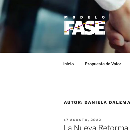
Saltar
al
contenido
MODELO F
Modelo de Acompañamiento Fi
Inicio
Propuesta de Valor
AUTOR:
DANIELA DALEM
PUBLICADO
17 AGOSTO, 2022
EL
La Nueva Reforma 